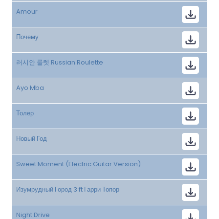
Amour
Почему
러시안 룰렛 Russian Roulette
Ayo Mba
Толер
Новый Год
Sweet Moment (Electric Guitar Version)
Изумрудный Город 3 ft Гарри Топор
Night Drive