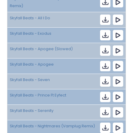
Remix)
Skyfall Beats - All I Do
Skyfall Beats - Exodus
Skyfall Beats - Apogee (Slowed)
Skyfall Beats - Apogee
Skyfall Beats - Seven
Skyfall Beats - Prince Ft Eyfect
Skyfall Beats - Serenity
Skyfall Beats - Nightmares (Vamplug Remix)