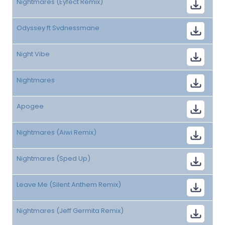
Nightmares (Eyfect Remix)
Odyssey ft Svdnessmane
Night Vibe
Nightmares
Apogee
Nightmares (Aiwi Remix)
Nightmares (Sped Up)
Leave Me (Silent Anthem Remix)
Nightmares (Jeff Germita Remix)